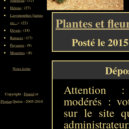
Nausicaa
: (32)
Hérons
: (27)
Lagomorphes (lapins
Plantes et fleu
etc...)
: (22)
Divers
: (18)
Posté le 201
Rapaces
: (17)
Paysages
: (9)
Mouettes
: (8)
Dépo
Nous écrire
Attention 
Copyright :
Daniel
et
modérés : vot
Florian
Quèze - 2005-2010
sur le site q
administrateur