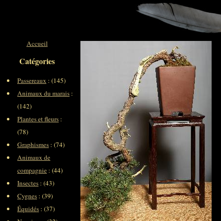
Accueil
Catégories
Passereaux
: (145)
Animaux du marais
:
(142)
Plantes et fleurs
:
(78)
Graphismes
: (74)
Animaux de
compagnie
: (44)
Insectes
: (43)
Cygnes
: (39)
Équidés
: (37)