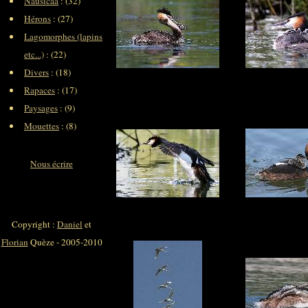
Nausicaa
: (32)
Hérons
: (27)
Lagomorphes (lapins
etc...)
: (22)
Divers
: (18)
Rapaces
: (17)
Paysages
: (9)
Mouettes
: (8)
Nous écrire
Copyright :
Daniel
et
Florian
Quèze - 2005-2010