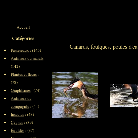
Accueil
Catégories
Canards, foulques, poules d'eau
Passereaux
: (145)
Animaux du marais
:
(142)
Plantes et fleurs
:
(78)
Graphismes
: (74)
Animaux de
compagnie
: (44)
Insectes
: (43)
Cygnes
: (39)
Équidés
: (37)