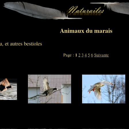
Animaux du marais
, et autres bestioles
1
Page :
2
3
4
5
6
Suivante