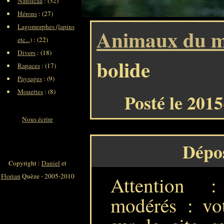
Nausicaa
: (32)
Hérons
: (27)
Lagomorphes (lapins
Animaux du m
etc...)
: (22)
Divers
: (18)
bolide
Rapaces
: (17)
Paysages
: (9)
Mouettes
: (8)
Posté le 201
Nous écrire
Dépo
Copyright :
Daniel
et
Florian
Quèze - 2005-2010
Attention 
modérés : vot