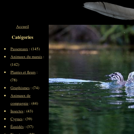
Accueil
Catégories
Passereaux
: (145)
Animaux du marais
:
(142)
Plantes et fleurs
:
(78)
Graphismes
: (74)
Animaux de
compagnie
: (44)
Insectes
: (43)
Cygnes
: (39)
Équidés
: (37)