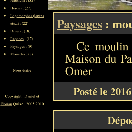
Nausicaa
: (32)
Hérons
: (27)
Lagomorphes (lapins
Paysages
: mou
etc...)
: (22)
Divers
: (18)
Rapaces
: (17)
Ce moulin 
Paysages
: (9)
Maison du Par
Mouettes
: (8)
Omer
Nous écrire
Posté le 201
Copyright :
Daniel
et
Florian
Quèze - 2005-2010
Dépo