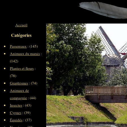
Accueil
Catégories
Passereaux
: (145)
Animaux du marais
:
(142)
Plantes et fleurs
:
(78)
Graphismes
: (74)
Animaux de
compagnie
: (44)
Insectes
: (43)
Cygnes
: (39)
Équidés
: (37)