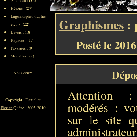
Nausicaa
: (32)
Hérons
: (27)
Lagomorphes (lapins
Graphismes
: 
etc...)
: (22)
Divers
: (18)
Posté le 201
Rapaces
: (17)
Paysages
: (9)
Mouettes
: (8)
Dépo
Nous écrire
Attention 
Copyright :
Daniel
et
modérés : vot
Florian
Quèze - 2005-2010
sur le site q
administrateur