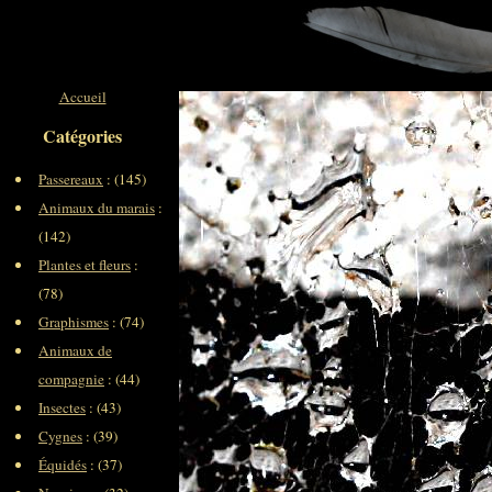
Accueil
Catégories
Passereaux
: (145)
Animaux du marais
:
(142)
Plantes et fleurs
:
(78)
Graphismes
: (74)
Animaux de
compagnie
: (44)
Insectes
: (43)
Cygnes
: (39)
Équidés
: (37)