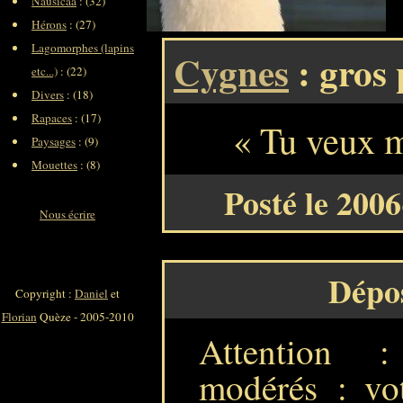
Nausicaa
: (32)
Hérons
: (27)
Lagomorphes (lapins
Cygnes
: gros 
etc...)
: (22)
Divers
: (18)
Rapaces
: (17)
« Tu veux 
Paysages
: (9)
Mouettes
: (8)
Posté le 200
Nous écrire
Dépo
Copyright :
Daniel
et
Florian
Quèze - 2005-2010
Attention 
modérés : vot