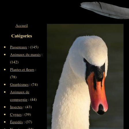
Accueil
Catégories
Passereaux
: (145)
Animaux du marais
:
(142)
Plantes et fleurs
:
(78)
Graphismes
: (74)
Animaux de
compagnie
: (44)
Insectes
: (43)
Cygnes
: (39)
Équidés
: (37)