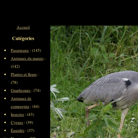
Accueil
Catégories
Passereaux
: (145)
Animaux du marais
:
(142)
Plantes et fleurs
:
(78)
Graphismes
: (74)
Animaux de
compagnie
: (44)
Insectes
: (43)
Cygnes
: (39)
Équidés
: (37)