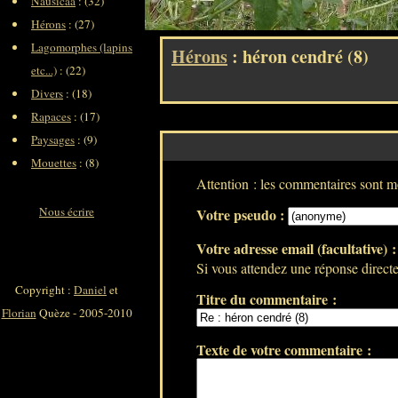
Nausicaa
: (32)
Hérons
: (27)
Lagomorphes (lapins
Hérons
: héron cendré (8)
etc...)
: (22)
Divers
: (18)
Rapaces
: (17)
Paysages
: (9)
Mouettes
: (8)
Attention : les commentaires sont mo
Nous écrire
Votre pseudo :
Votre adresse email (facultative) 
Si vous attendez une réponse directe 
Copyright :
Daniel
et
Titre du commentaire :
Florian
Quèze - 2005-2010
Texte de votre commentaire :