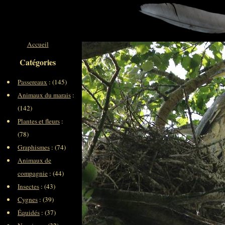
Accueil
Catégories
Passereaux
: (145)
Animaux du marais
:
(142)
Plantes et fleurs
:
(78)
Graphismes
: (74)
Animaux de
compagnie
: (44)
Insectes
: (43)
Cygnes
: (39)
Équidés
: (37)