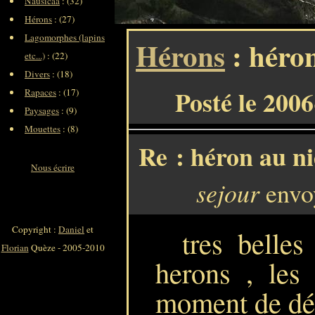
Nausicaa
: (32)
Hérons
: (27)
Lagomorphes (lapins
Hérons
: héro
etc...)
: (22)
Divers
: (18)
Posté le 200
Rapaces
: (17)
Paysages
: (9)
Mouettes
: (8)
Re : héron au n
Nous écrire
sejour
envoy
Copyright :
Daniel
et
tres belles
Florian
Quèze - 2005-2010
herons , les
moment de dét