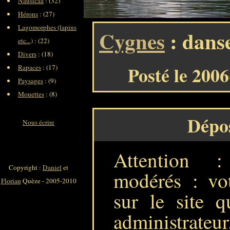
Nausicaa
: (32)
Hérons
: (27)
Lagomorphes (lapins
Cygnes
: danse
etc...)
: (22)
Divers
: (18)
Posté le 200
Rapaces
: (17)
Paysages
: (9)
Mouettes
: (8)
Dépo
Nous écrire
Attention 
Copyright :
Daniel
et
modérés : vot
Florian
Quèze - 2005-2010
sur le site q
administrateur