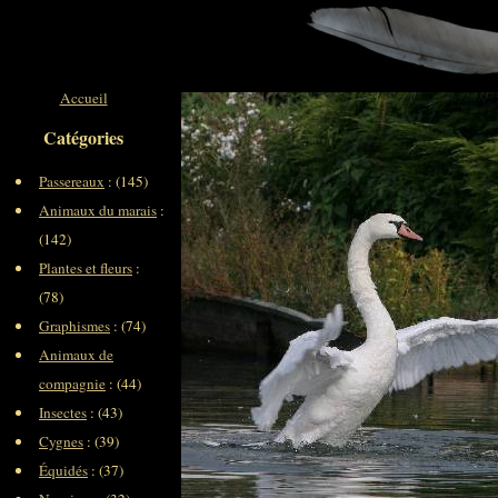
Accueil
Catégories
Passereaux
: (145)
Animaux du marais
:
(142)
Plantes et fleurs
:
(78)
Graphismes
: (74)
Animaux de
compagnie
: (44)
Insectes
: (43)
Cygnes
: (39)
Équidés
: (37)