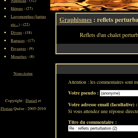
Nausicaa
: (32)
Hérons
: (27)
Lagomorphes (lapins
Graphismes
: reflets perturba
etc...)
: (22)
Divers
: (18)
Reflets d'un chalet pertur
Rapaces
: (17)
Paysages
: (9)
Mouettes
: (8)
Nous écrire
Attention : les commentaires sont mo
Votre pseudo :
Copyright :
Daniel
et
Votre adresse email (facultative) 
Florian
Quèze - 2005-2010
Si vous attendez une réponse directe 
Titre du commentaire :