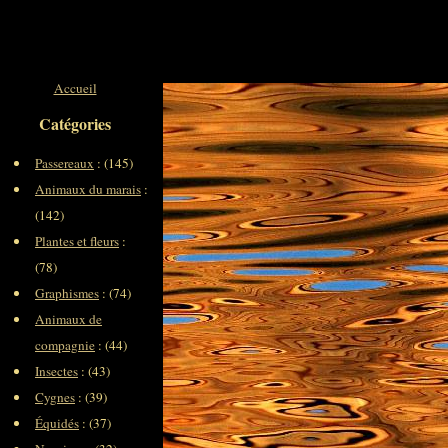
Accueil
Catégories
Passereaux
: (145)
Animaux du marais
:
(142)
Plantes et fleurs
:
(78)
Graphismes
: (74)
Animaux de
compagnie
: (44)
Insectes
: (43)
Cygnes
: (39)
Équidés
: (37)