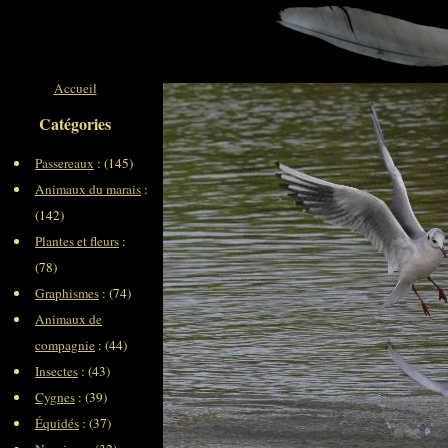
Accueil
Catégories
Passereaux
: (145)
Animaux du marais
:
(142)
Plantes et fleurs
:
(78)
Graphismes
: (74)
Animaux de
compagnie
: (44)
Insectes
: (43)
Cygnes
: (39)
Équidés
: (37)