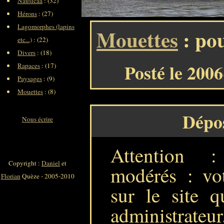
Nausicaa
: (32)
Hérons
: (27)
Lagomorphes (lapins
Mouettes
: pou
etc...)
: (22)
Divers
: (18)
Posté le 200
Rapaces
: (17)
Paysages
: (9)
Mouettes
: (8)
Dépo
Nous écrire
Attention 
Copyright :
Daniel
et
modérés : vot
Florian
Quèze - 2005-2010
sur le site q
administrateur