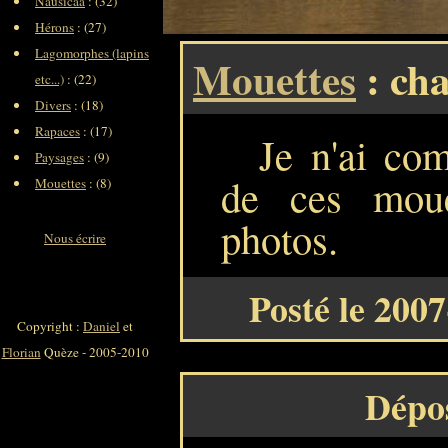
Nausicaa
: (32)
Hérons
: (27)
Lagomorphes (lapins
Mouettes
: cha
etc...)
: (22)
Divers
: (18)
Rapaces
: (17)
Je n'ai com
Paysages
: (9)
de ces moue
Mouettes
: (8)
photos.
Nous écrire
Posté le 200
Copyright :
Daniel
et
Florian
Quèze - 2005-2010
Dépo