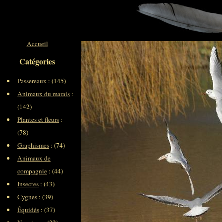
Accueil
Catégories
Passereaux
: (145)
Animaux du marais
:
(142)
Plantes et fleurs
:
(78)
Graphismes
: (74)
Animaux de
compagnie
: (44)
Insectes
: (43)
Cygnes
: (39)
Équidés
: (37)