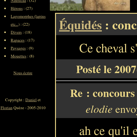
Nausicaa
: (32)
Hérons
: (27)
Lagomorphes (lapins
Équidés
: conc
etc...)
: (22)
Divers
: (18)
Rapaces
: (17)
Ce cheval s
Paysages
: (9)
Mouettes
: (8)
Posté le 200
Nous écrire
Re : concours 
Copyright :
Daniel
et
elodie
envoy
Florian
Quèze - 2005-2010
ah ce qu'il