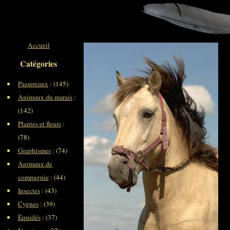
Accueil
Catégories
Passereaux
: (145)
Animaux du marais
:
(142)
Plantes et fleurs
:
(78)
Graphismes
: (74)
Animaux de
compagnie
: (44)
Insectes
: (43)
Cygnes
: (39)
Équidés
: (37)