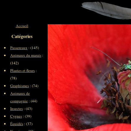
Accueil
Catégories
Passereaux
: (145)
Animaux du marais
:
(142)
Plantes et fleurs
:
(78)
Graphismes
: (74)
Animaux de
compagnie
: (44)
Insectes
: (43)
Cygnes
: (39)
Équidés
: (37)