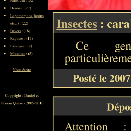
Nausicaa
: (32)
Hérons
: (27)
Lagomorphes (lapins
Insectes
: cara
etc...)
: (22)
Divers
: (18)
Rapaces
: (17)
Ce genr
Paysages
: (9)
particulièreme
Mouettes
: (8)
Nous écrire
Posté le 200
Copyright :
Daniel
et
Dépo
Florian
Quèze - 2005-2010
Attention 