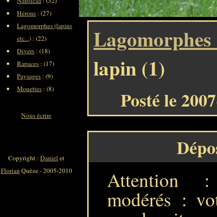
Nausicaa
: (32)
Hérons
: (27)
Lagomorphes (lapins
Lagomorphes (l
etc...)
: (22)
Divers
: (18)
lapin (1)
Rapaces
: (17)
Paysages
: (9)
Mouettes
: (8)
Posté le 200
Nous écrire
Dépo
Copyright :
Daniel
et
Florian
Quèze - 2005-2010
Attention 
modérés : vot