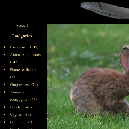
Accueil
Catégories
Passereaux
: (145)
Animaux du marais
:
(142)
Plantes et fleurs
:
(78)
Graphismes
: (74)
Animaux de
compagnie
: (44)
Insectes
: (43)
Cygnes
: (39)
Équidés
: (37)