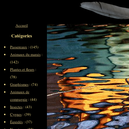
Accueil
Catégories
Passereaux
: (145)
Animaux du marais
:
(142)
Plantes et fleurs
:
(78)
Graphismes
: (74)
Animaux de
compagnie
: (44)
Insectes
: (43)
Cygnes
: (39)
Équidés
: (37)