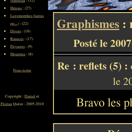
Nausicaa
: (32)
Hérons
: (27)
Lagomorphes (lapins
Graphismes
: 
etc...)
: (22)
Divers
: (18)
Posté le 200
Rapaces
: (17)
Paysages
: (9)
Mouettes
: (8)
Re : reflets (5) :
Nous écrire
le 2
Copyright :
Daniel
et
Bravo les p
Florian
Quèze - 2005-2010