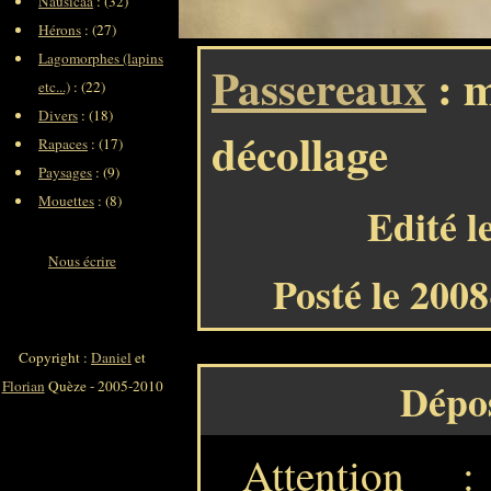
Nausicaa
: (32)
Hérons
: (27)
Lagomorphes (lapins
Passereaux
: m
etc...)
: (22)
Divers
: (18)
décollage
Rapaces
: (17)
Paysages
: (9)
Mouettes
: (8)
Edité l
Nous écrire
Posté le 200
Copyright :
Daniel
et
Dépo
Florian
Quèze - 2005-2010
Attention 