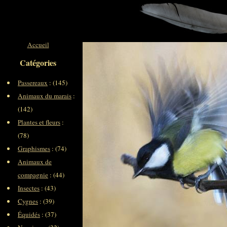
Accueil
Catégories
Passereaux
: (145)
Animaux du marais
:
(142)
Plantes et fleurs
:
(78)
Graphismes
: (74)
Animaux de
compagnie
: (44)
Insectes
: (43)
Cygnes
: (39)
Équidés
: (37)