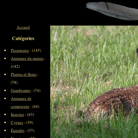
Accueil
Catégories
Passereaux
: (145)
Animaux du marais
:
(142)
Plantes et fleurs
:
(78)
Graphismes
: (74)
Animaux de
compagnie
: (44)
Insectes
: (43)
Cygnes
: (39)
Équidés
: (37)