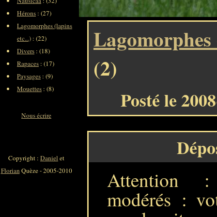
Nausicaa
: (32)
Hérons
: (27)
Lagomorphes (lapins
Lagomorphes (l
etc...)
: (22)
Divers
: (18)
(2)
Rapaces
: (17)
Paysages
: (9)
Mouettes
: (8)
Posté le 200
Nous écrire
Dépo
Copyright :
Daniel
et
Florian
Quèze - 2005-2010
Attention 
modérés : vot