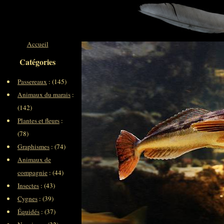
Accueil
Catégories
Passereaux
: (145)
Animaux du marais
:
(142)
Plantes et fleurs
:
(78)
Graphismes
: (74)
Animaux de
compagnie
: (44)
Insectes
: (43)
Cygnes
: (39)
Équidés
: (37)