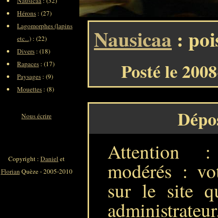
Nausicaa
: (32)
Hérons
: (27)
Lagomorphes (lapins
Nausicaa
: poi
etc...)
: (22)
Divers
: (18)
Posté le 200
Rapaces
: (17)
Paysages
: (9)
Mouettes
: (8)
Dépo
Nous écrire
Attention 
Copyright :
Daniel
et
modérés : vot
Florian
Quèze - 2005-2010
sur le site q
administrateur