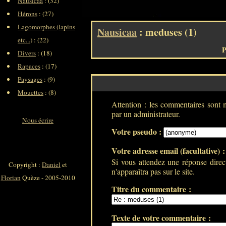
Nausicaa
: (32)
Hérons
: (27)
Lagomorphes (lapins
Nausicaa
: meduses (1)
etc...)
: (22)
P
Divers
: (18)
Rapaces
: (17)
Paysages
: (9)
Mouettes
: (8)
Attention : les commentaires sont m
par un administrateur.
Nous écrire
Votre pseudo :
Votre adresse email (facultative) 
Si vous attendez une réponse direc
Copyright :
Daniel
et
n'apparaîtra pas sur le site.
Florian
Quèze - 2005-2010
Titre du commentaire :
Texte de votre commentaire :