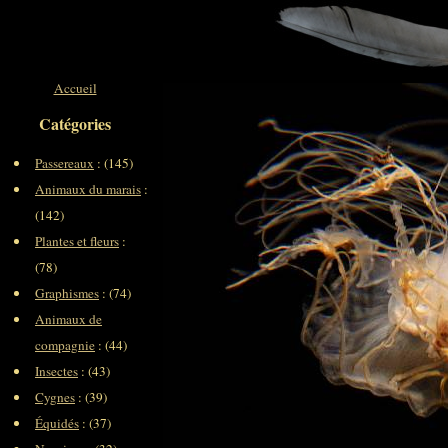
Accueil
Catégories
Passereaux
: (145)
Animaux du marais
:
(142)
Plantes et fleurs
:
(78)
Graphismes
: (74)
Animaux de
compagnie
: (44)
Insectes
: (43)
Cygnes
: (39)
Équidés
: (37)