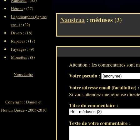
Nausicaa
: (32)
Hérons
: (27)
Lagomorphes (lapins
Nausicaa
: méduses (3)
etc...)
: (22)
Divers
: (18)
Rapaces
: (17)
Paysages
: (9)
Mouettes
: (8)
Attention : les commentaires sont mo
Nous écrire
Votre pseudo :
Votre adresse email (facultative) 
Si vous attendez une réponse directe 
Copyright :
Daniel
et
Titre du commentaire :
Florian
Quèze - 2005-2010
Texte de votre commentaire :