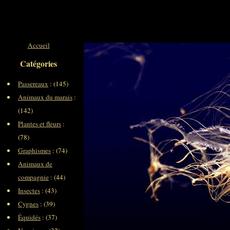
Accueil
Catégories
Passereaux
: (145)
Animaux du marais
:
(142)
Plantes et fleurs
:
(78)
Graphismes
: (74)
Animaux de
compagnie
: (44)
Insectes
: (43)
Cygnes
: (39)
Équidés
: (37)