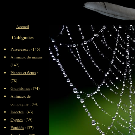
Accueil
Catégories
Passereaux
: (145)
Animaux du marais
:
(142)
Plantes et fleurs
:
(78)
Graphismes
: (74)
Animaux de
compagnie
: (44)
Insectes
: (43)
Cygnes
: (39)
Équidés
: (37)