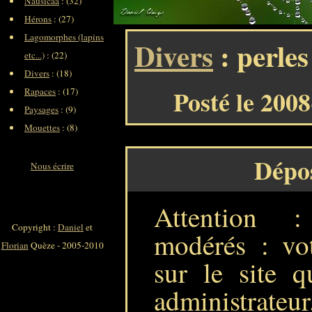
Nausicaa
: (32)
Hérons
: (27)
Lagomorphes (lapins
Divers
: perles
etc...)
: (22)
Divers
: (18)
Posté le 200
Rapaces
: (17)
Paysages
: (9)
Mouettes
: (8)
Dépo
Nous écrire
Attention 
Copyright :
Daniel
et
modérés : vot
Florian
Quèze - 2005-2010
sur le site q
administrateur