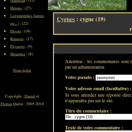
Nausicaa
: (32)
Hérons
: (27)
Lagomorphes (lapins
Cygnes
: cygne (19)
etc...)
: (22)
P
Divers
: (18)
Rapaces
: (17)
Paysages
: (9)
Mouettes
: (8)
Attention : les commentaires sont m
par un administrateur.
Nous écrire
Votre pseudo :
Votre adresse email (facultative) 
Si vous attendez une réponse direc
Copyright :
Daniel
et
n'apparaîtra pas sur le site.
Florian
Quèze - 2005-2010
Titre du commentaire :
Texte de votre commentaire :