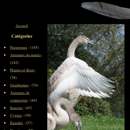
Accueil
Catégories
Passereaux
: (145)
Animaux du marais
:
(142)
Plantes et fleurs
:
(78)
Graphismes
: (74)
Animaux de
compagnie
: (44)
Insectes
: (43)
Cygnes
: (39)
Équidés
: (37)