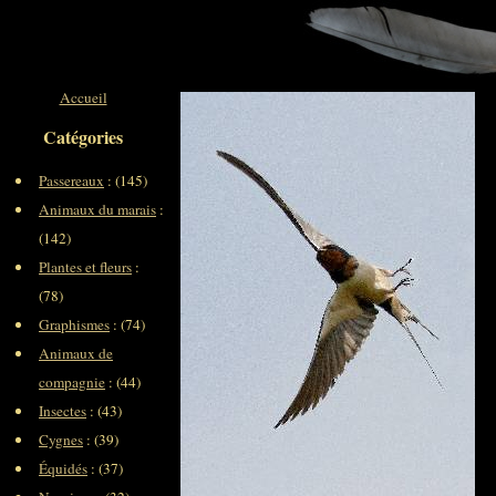
Accueil
Catégories
Passereaux
: (145)
Animaux du marais
:
(142)
Plantes et fleurs
:
(78)
Graphismes
: (74)
Animaux de
compagnie
: (44)
Insectes
: (43)
Cygnes
: (39)
Équidés
: (37)