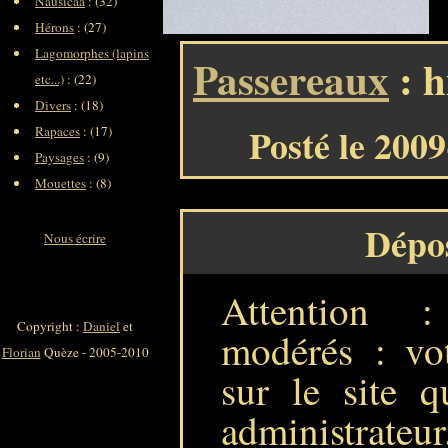
Nausicaa
: (32)
Hérons
: (27)
Lagomorphes (lapins
Passereaux
: h
etc...)
: (22)
Divers
: (18)
Posté le 200
Rapaces
: (17)
Paysages
: (9)
Mouettes
: (8)
Dépo
Nous écrire
Attention 
Copyright :
Daniel
et
modérés : vot
Florian
Quèze - 2005-2010
sur le site q
administrateur