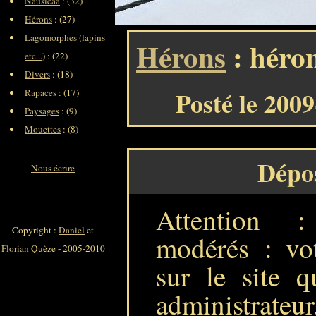
Nausicaa
: (32)
Hérons
: (27)
Lagomorphes (lapins
Hérons
: héro
etc...)
: (22)
Divers
: (18)
Posté le 200
Rapaces
: (17)
Paysages
: (9)
Mouettes
: (8)
Dépo
Nous écrire
Attention 
Copyright :
Daniel
et
modérés : vot
Florian
Quèze - 2005-2010
sur le site q
administrateur