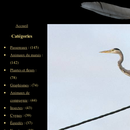
Accueil
Catégories
Passereaux
: (145)
Animaux du marais
:
(142)
Plantes et fleurs
:
(78)
Graphismes
: (74)
Animaux de
compagnie
: (44)
Insectes
: (43)
Cygnes
: (39)
Équidés
: (37)