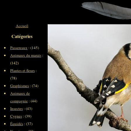
Accueil
Catégories
Passereaux
: (145)
Animaux du marais
:
(142)
Plantes et fleurs
:
(78)
Graphismes
: (74)
Animaux de
compagnie
: (44)
Insectes
: (43)
Cygnes
: (39)
Équidés
: (37)