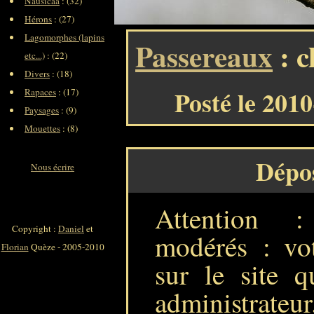
Nausicaa
: (32)
Hérons
: (27)
Lagomorphes (lapins
Passereaux
: c
etc...)
: (22)
Divers
: (18)
Posté le 201
Rapaces
: (17)
Paysages
: (9)
Mouettes
: (8)
Dépo
Nous écrire
Attention 
Copyright :
Daniel
et
modérés : vot
Florian
Quèze - 2005-2010
sur le site q
administrateur