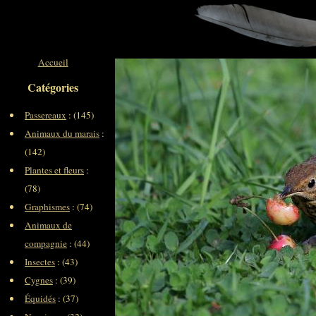
Accueil
Catégories
Passereaux
: (145)
Animaux du marais
:
(142)
Plantes et fleurs
:
(78)
Graphismes
: (74)
Animaux de
compagnie
: (44)
Insectes
: (43)
Cygnes
: (39)
Équidés
: (37)