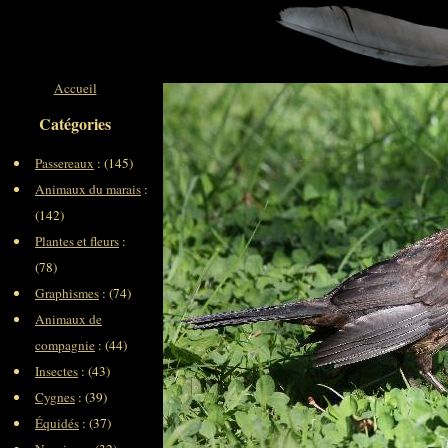
Accueil
Catégories
Passereaux
: (145)
Animaux du marais
:
(142)
Plantes et fleurs
:
(78)
Graphismes
: (74)
Animaux de
compagnie
: (44)
Insectes
: (43)
Cygnes
: (39)
Équidés
: (37)