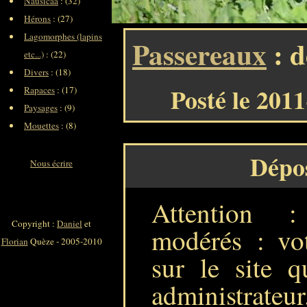
Nausicaa
: (32)
Hérons
: (27)
Lagomorphes (lapins
Passereaux
: d
etc...)
: (22)
Divers
: (18)
Posté le 201
Rapaces
: (17)
Paysages
: (9)
Mouettes
: (8)
Dépo
Nous écrire
Attention 
Copyright :
Daniel
et
modérés : vot
Florian
Quèze - 2005-2010
sur le site q
administrateur