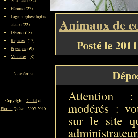
Nausicaa
: (32)
Hérons
: (27)
Lagomorphes (lapins
Animaux de c
etc...)
: (22)
Divers
: (18)
Posté le 201
Rapaces
: (17)
Paysages
: (9)
Mouettes
: (8)
Dépo
Nous écrire
Attention 
Copyright :
Daniel
et
modérés : vot
Florian
Quèze - 2005-2010
sur le site q
administrateur