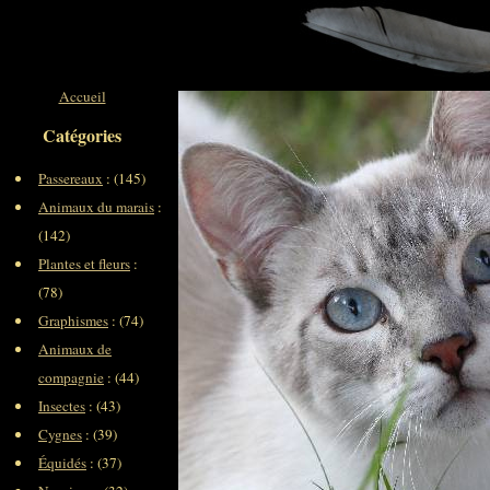
Accueil
Catégories
Passereaux
: (145)
Animaux du marais
:
(142)
Plantes et fleurs
:
(78)
Graphismes
: (74)
Animaux de
compagnie
: (44)
Insectes
: (43)
Cygnes
: (39)
Équidés
: (37)