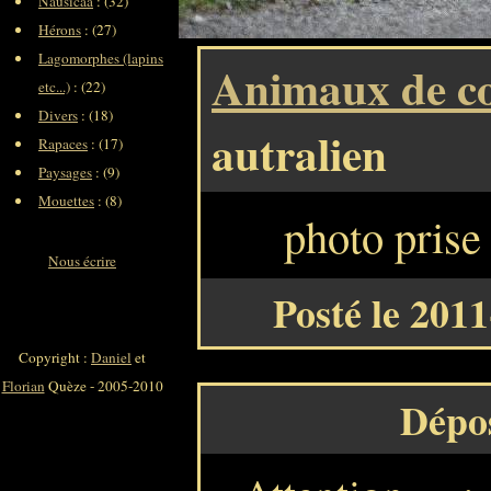
Nausicaa
: (32)
Hérons
: (27)
Lagomorphes (lapins
Animaux de c
etc...)
: (22)
Divers
: (18)
autralien
Rapaces
: (17)
Paysages
: (9)
Mouettes
: (8)
photo prise
Nous écrire
Posté le 201
Copyright :
Daniel
et
Florian
Quèze - 2005-2010
Dépo