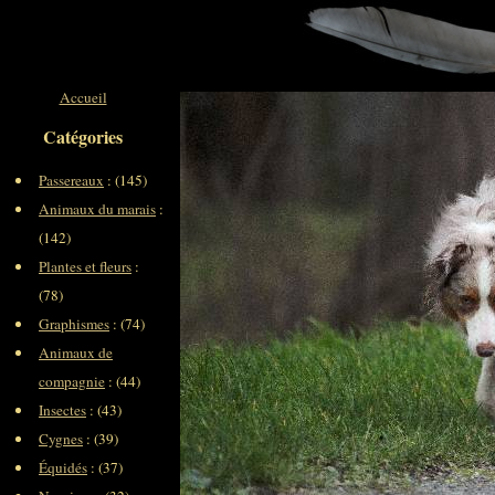
Accueil
Catégories
Passereaux
: (145)
Animaux du marais
:
(142)
Plantes et fleurs
:
(78)
Graphismes
: (74)
Animaux de
compagnie
: (44)
Insectes
: (43)
Cygnes
: (39)
Équidés
: (37)