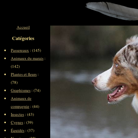
Accueil
Catégories
Passereaux
: (145)
Animaux du marais
:
(142)
Plantes et fleurs
:
(78)
Graphismes
: (74)
Animaux de
compagnie
: (44)
Insectes
: (43)
Cygnes
: (39)
Équidés
: (37)