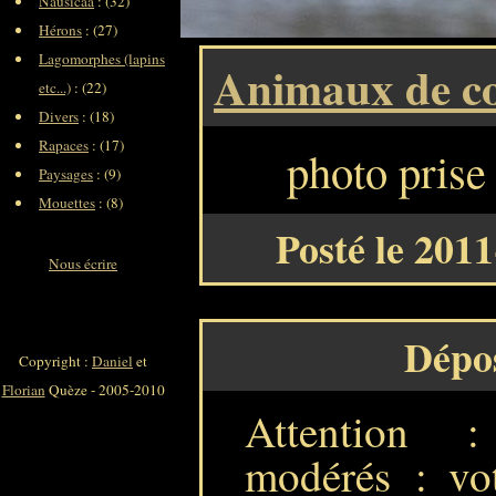
Nausicaa
: (32)
Hérons
: (27)
Lagomorphes (lapins
Animaux de c
etc...)
: (22)
Divers
: (18)
Rapaces
: (17)
photo prise
Paysages
: (9)
Mouettes
: (8)
Posté le 201
Nous écrire
Dépo
Copyright :
Daniel
et
Florian
Quèze - 2005-2010
Attention 
modérés : vot