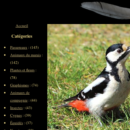
Accueil
Catégories
Passereaux
: (145)
Animaux du marais
:
(142)
Plantes et fleurs
:
(78)
Graphismes
: (74)
Animaux de
compagnie
: (44)
Insectes
: (43)
Cygnes
: (39)
Équidés
: (37)