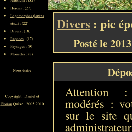
Nausicaa
: (32)
Hérons
: (27)
Lagomorphes (lapins
Divers
: pic ép
etc...)
: (22)
Divers
: (18)
Posté le 201
Rapaces
: (17)
Paysages
: (9)
Mouettes
: (8)
Dépo
Nous écrire
Attention 
Copyright :
Daniel
et
modérés : vot
Florian
Quèze - 2005-2010
sur le site q
administrateur