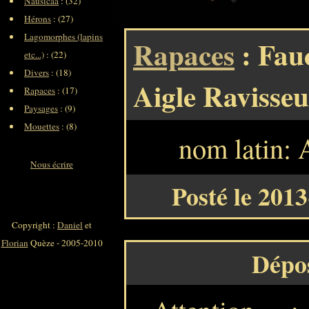
Nausicaa
: (32)
Hérons
: (27)
Lagomorphes (lapins
Rapaces
: Fau
etc...)
: (22)
Divers
: (18)
Aigle Ravisseu
Rapaces
: (17)
Paysages
: (9)
Mouettes
: (8)
nom latin: 
Nous écrire
Posté le 201
Copyright :
Daniel
et
Florian
Quèze - 2005-2010
Dépo