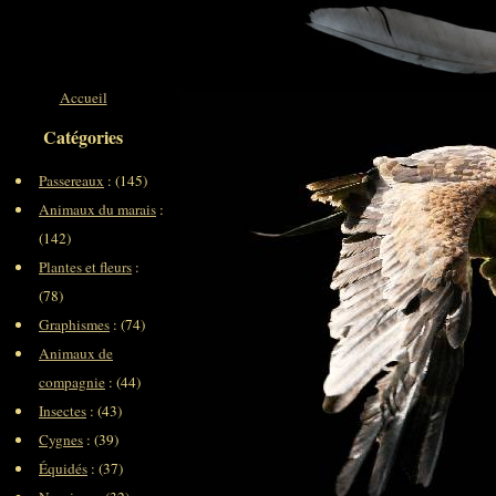
Accueil
Catégories
Passereaux
: (145)
Animaux du marais
:
(142)
Plantes et fleurs
:
(78)
Graphismes
: (74)
Animaux de
compagnie
: (44)
Insectes
: (43)
Cygnes
: (39)
Équidés
: (37)