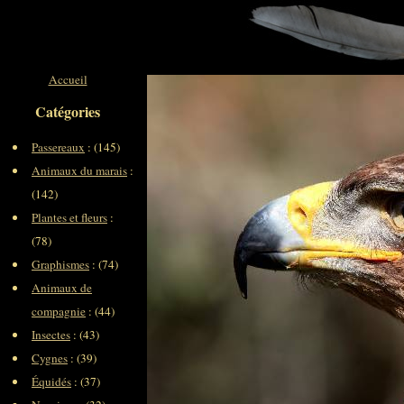
Accueil
Catégories
Passereaux
: (145)
Animaux du marais
:
(142)
Plantes et fleurs
:
(78)
Graphismes
: (74)
Animaux de
compagnie
: (44)
Insectes
: (43)
Cygnes
: (39)
Équidés
: (37)