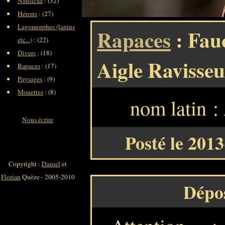
Nausicaa
: (32)
Hérons
: (27)
Lagomorphes (lapins
Rapaces
: Fau
etc...)
: (22)
Divers
: (18)
Aigle Ravisseu
Rapaces
: (17)
Paysages
: (9)
Mouettes
: (8)
nom latin :
Nous écrire
Posté le 201
Copyright :
Daniel
et
Florian
Quèze - 2005-2010
Dépo