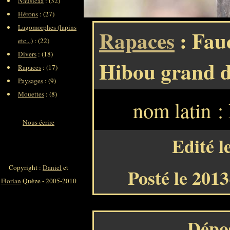
Nausicaa
: (32)
Hérons
: (27)
Lagomorphes (lapins
Rapaces
: Fau
etc...)
: (22)
Divers
: (18)
Hibou grand d
Rapaces
: (17)
Paysages
: (9)
Mouettes
: (8)
nom latin :
Nous écrire
Edité l
Copyright :
Daniel
et
Posté le 201
Florian
Quèze - 2005-2010
Dépo