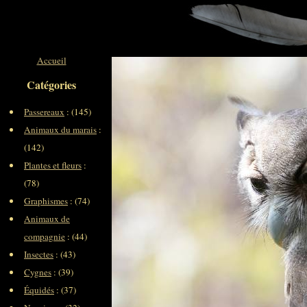
Accueil
Catégories
Passereaux
: (145)
Animaux du marais
:
(142)
Plantes et fleurs
:
(78)
Graphismes
: (74)
Animaux de
compagnie
: (44)
Insectes
: (43)
Cygnes
: (39)
Équidés
: (37)