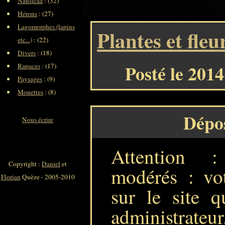
Nausicaa
: (32)
Hérons
: (27)
Lagomorphes (lapins
Plantes et fleu
etc...)
: (22)
Divers
: (18)
Posté le 201
Rapaces
: (17)
Paysages
: (9)
Mouettes
: (8)
Dépo
Nous écrire
Attention 
Copyright :
Daniel
et
modérés : vot
Florian
Quèze - 2005-2010
sur le site q
administrateur