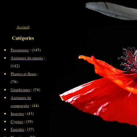
Accueil
Catégories
Passereaux
: (145)
Animaux du marais
:
(142)
Plantes et fleurs
:
(78)
Graphismes
: (74)
Animaux de
compagnie
: (44)
Insectes
: (43)
Cygnes
: (39)
Équidés
: (37)