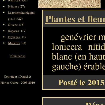
Nausicaa
: (32)
Hérons
: (27)
Lagomorphes (lapins
Plantes et fleu
etc...)
: (22)
Divers
: (18)
Rapaces
: (17)
genévrier m
Paysages
: (9)
lonicera nit
Mouettes
: (8)
blanc (en haut
Nous écrire
gauche) érable
Copyright :
Daniel
et
Posté le 201
Florian
Quèze - 2005-2010