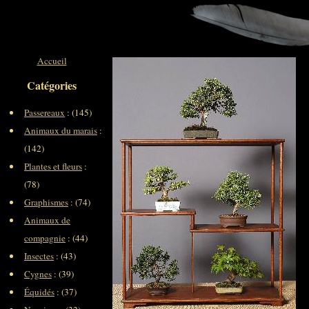
Accueil
Catégories
Passereaux
: (145)
Animaux du marais
:
(142)
Plantes et fleurs
:
(78)
Graphismes
: (74)
Animaux de
compagnie
: (44)
Insectes
: (43)
Cygnes
: (39)
Équidés
: (37)