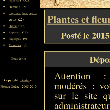
Nausicaa
: (32)
Hérons
: (27)
Lagomorphes (lapins
Plantes et fleu
etc...)
: (22)
Divers
: (18)
Posté le 201
Rapaces
: (17)
Paysages
: (9)
Mouettes
: (8)
Dépo
Nous écrire
Attention 
Copyright :
Daniel
et
modérés : vot
Florian
Quèze - 2005-2010
sur le site q
administrateur