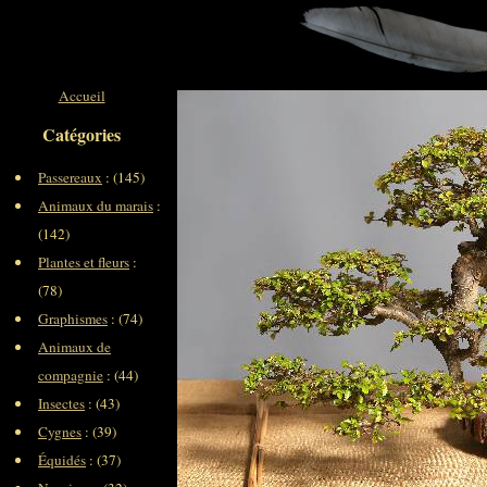
Accueil
Catégories
Passereaux
: (145)
Animaux du marais
:
(142)
Plantes et fleurs
:
(78)
Graphismes
: (74)
Animaux de
compagnie
: (44)
Insectes
: (43)
Cygnes
: (39)
Équidés
: (37)