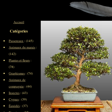
Accueil
Catégories
Passereaux
: (145)
Animaux du marais
:
(142)
Plantes et fleurs
:
(78)
Graphismes
: (74)
Animaux de
compagnie
: (44)
Insectes
: (43)
Cygnes
: (39)
Équidés
: (37)