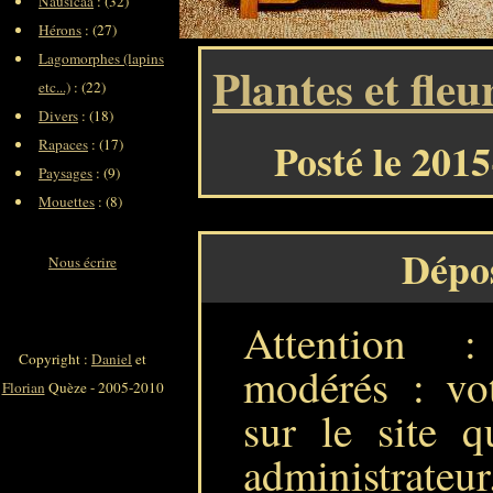
Nausicaa
: (32)
Hérons
: (27)
Lagomorphes (lapins
Plantes et fleu
etc...)
: (22)
Divers
: (18)
Posté le 201
Rapaces
: (17)
Paysages
: (9)
Mouettes
: (8)
Dépo
Nous écrire
Attention 
Copyright :
Daniel
et
modérés : vot
Florian
Quèze - 2005-2010
sur le site q
administrateur