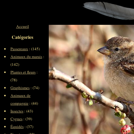
Accueil
Catégories
Passereaux
: (145)
Animaux du marais
:
(142)
Plantes et fleurs
:
(78)
Graphismes
: (74)
Animaux de
compagnie
: (44)
Insectes
: (43)
Cygnes
: (39)
Équidés
: (37)