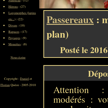
Nausicaa
: (32)
Hérons
: (27)
Lagomorphes (lapins
Passereaux
: m
etc...)
: (22)
Divers
: (18)
plan)
Rapaces
: (17)
Paysages
: (9)
Mouettes
: (8)
Posté le 201
Nous écrire
Dépo
Copyright :
Daniel
et
Florian
Quèze - 2005-2010
Attention 
modérés : vot