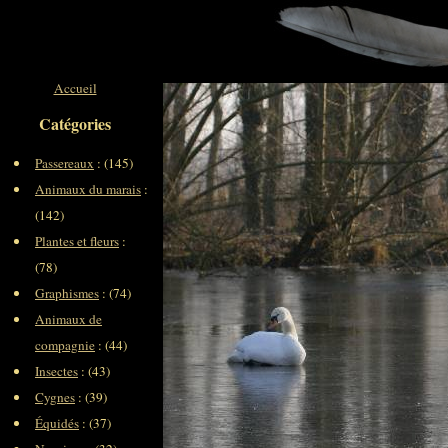
Accueil
Catégories
Passereaux
: (145)
Animaux du marais
:
(142)
Plantes et fleurs
:
(78)
Graphismes
: (74)
Animaux de
compagnie
: (44)
Insectes
: (43)
Cygnes
: (39)
Équidés
: (37)