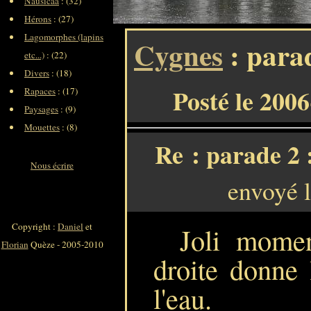
Nausicaa
: (32)
Hérons
: (27)
Lagomorphes (lapins
Cygnes
: para
etc...)
: (22)
Divers
: (18)
Posté le 200
Rapaces
: (17)
Paysages
: (9)
Mouettes
: (8)
Re : parade 2 
Nous écrire
envoyé 
Copyright :
Daniel
et
Joli mome
Florian
Quèze - 2005-2010
droite donne 
l'eau.