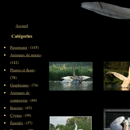
Accueil
Catégories
Passereaux
: (145)
Animaux du marais
:
(142)
Plantes et fleurs
:
(78)
Graphismes
: (74)
Animaux de
compagnie
: (44)
Insectes
: (43)
Cygnes
: (39)
Équidés
: (37)