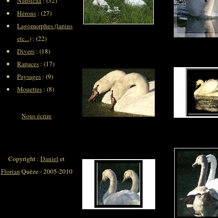
Nausicaa
: (32)
Hérons
: (27)
Lagomorphes (lapins
etc...)
: (22)
Divers
: (18)
Rapaces
: (17)
Paysages
: (9)
Mouettes
: (8)
Nous écrire
Copyright :
Daniel
et
Florian
Quèze - 2005-2010