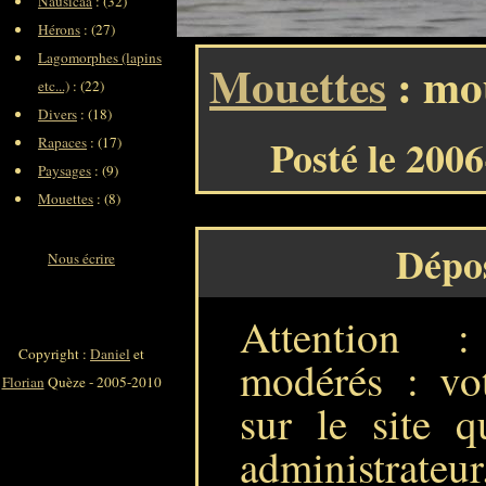
Nausicaa
: (32)
Hérons
: (27)
Lagomorphes (lapins
Mouettes
: mou
etc...)
: (22)
Divers
: (18)
Posté le 200
Rapaces
: (17)
Paysages
: (9)
Mouettes
: (8)
Dépo
Nous écrire
Attention 
Copyright :
Daniel
et
modérés : vot
Florian
Quèze - 2005-2010
sur le site q
administrateur