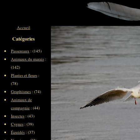
Accueil
Catégories
Passereaux
: (145)
Animaux du marais
:
(142)
Plantes et fleurs
:
(78)
Graphismes
: (74)
Animaux de
compagnie
: (44)
Insectes
: (43)
Cygnes
: (39)
Équidés
: (37)