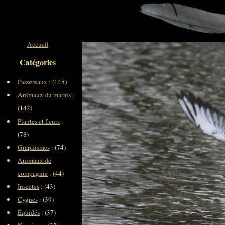
Accueil
Catégories
Passereaux
: (145)
Animaux du marais
:
(142)
Plantes et fleurs
:
(78)
Graphismes
: (74)
Animaux de
compagnie
: (44)
Insectes
: (43)
Cygnes
: (39)
Équidés
: (37)