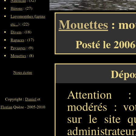
Nausicaa
: (32)
Hérons
: (27)
Lagomorphes (lapins
Mouettes
: mou
etc...)
: (22)
Divers
: (18)
Posté le 200
Rapaces
: (17)
Paysages
: (9)
Mouettes
: (8)
Dépo
Nous écrire
Attention 
Copyright :
Daniel
et
modérés : vot
Florian
Quèze - 2005-2010
sur le site q
administrateur