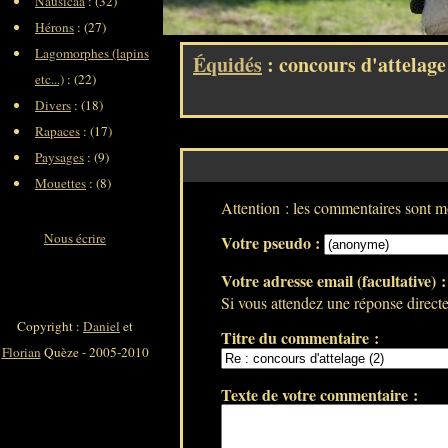
Nausicaa
: (32)
Hérons
: (27)
Lagomorphes (lapins
Équidés
: concours d'attelage
etc...)
: (22)
Divers
: (18)
Rapaces
: (17)
Paysages
: (9)
Mouettes
: (8)
Attention : les commentaires sont mo
Nous écrire
Votre pseudo :
Votre adresse email (facultative) 
Si vous attendez une réponse directe 
Copyright :
Daniel
et
Titre du commentaire :
Florian
Quèze - 2005-2010
Texte de votre commentaire :