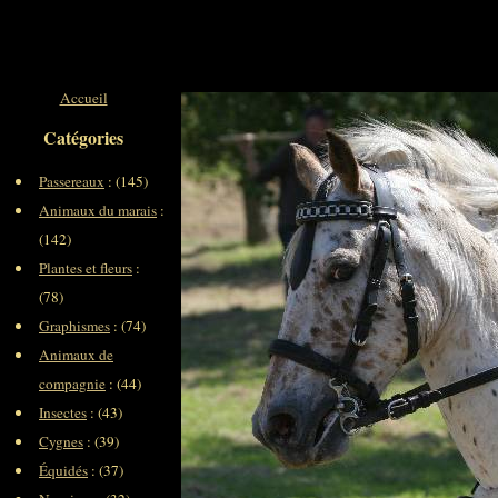
Accueil
Catégories
Passereaux
: (145)
Animaux du marais
:
(142)
Plantes et fleurs
:
(78)
Graphismes
: (74)
Animaux de
compagnie
: (44)
Insectes
: (43)
Cygnes
: (39)
Équidés
: (37)