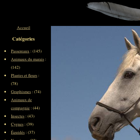
Accueil
Catégories
Passereaux
: (145)
Animaux du marais
:
(142)
Plantes et fleurs
:
(78)
Graphismes
: (74)
Animaux de
compagnie
: (44)
Insectes
: (43)
Cygnes
: (39)
Équidés
: (37)