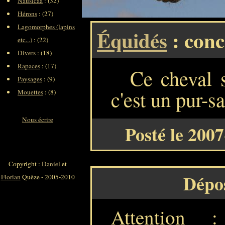
Nausicaa
: (32)
Hérons
: (27)
Lagomorphes (lapins
Équidés
: conc
etc...)
: (22)
Divers
: (18)
Rapaces
: (17)
Ce cheval s
Paysages
: (9)
c'est un pur-s
Mouettes
: (8)
Nous écrire
Posté le 200
Copyright :
Daniel
et
Dépo
Florian
Quèze - 2005-2010
Attention 