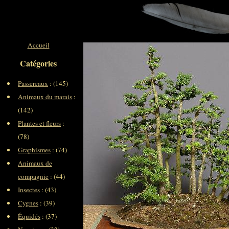
Accueil
Catégories
Passereaux
: (145)
Animaux du marais
:
(142)
Plantes et fleurs
:
(78)
Graphismes
: (74)
Animaux de
compagnie
: (44)
Insectes
: (43)
Cygnes
: (39)
Équidés
: (37)