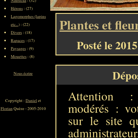
Nausicaa
: (32)
Hérons
: (27)
Lagomorphes (lapins
Plantes et fleu
etc...)
: (22)
Divers
: (18)
Posté le 201
Rapaces
: (17)
Paysages
: (9)
Mouettes
: (8)
Dépo
Nous écrire
Attention 
Copyright :
Daniel
et
modérés : vot
Florian
Quèze - 2005-2010
sur le site q
administrateur