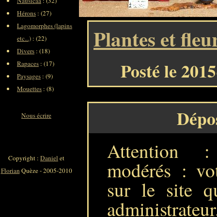
Nausicaa
: (32)
Hérons
: (27)
Lagomorphes (lapins
Plantes et fleu
etc...)
: (22)
Divers
: (18)
Posté le 201
Rapaces
: (17)
Paysages
: (9)
Mouettes
: (8)
Dépo
Nous écrire
Attention 
Copyright :
Daniel
et
modérés : vot
Florian
Quèze - 2005-2010
sur le site q
administrateur