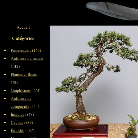
Accueil
Catégories
Passereaux
: (145)
Animaux du marais
:
(142)
Plantes et fleurs
:
(78)
Graphismes
: (74)
Animaux de
compagnie
: (44)
Insectes
: (43)
Cygnes
: (39)
Équidés
: (37)