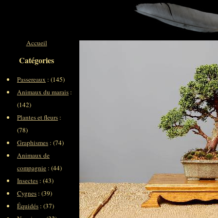
Accueil
Catégories
Passereaux
: (145)
Animaux du marais
:
(142)
Plantes et fleurs
:
(78)
Graphismes
: (74)
Animaux de
compagnie
: (44)
Insectes
: (43)
Cygnes
: (39)
Équidés
: (37)