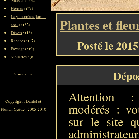
Nausicaa
: (32)
Hérons
: (27)
Lagomorphes (lapins
Plantes et fleu
etc...)
: (22)
Divers
: (18)
Posté le 201
Rapaces
: (17)
Paysages
: (9)
Mouettes
: (8)
Dépo
Nous écrire
Attention 
Copyright :
Daniel
et
modérés : vot
Florian
Quèze - 2005-2010
sur le site q
administrateur