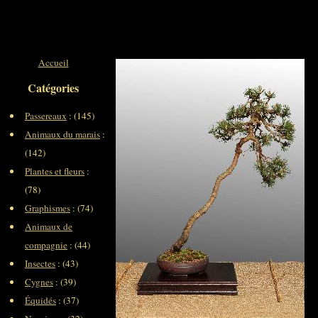
Accueil
Catégories
Passereaux
: (145)
Animaux du marais
:
(142)
Plantes et fleurs
:
(78)
Graphismes
: (74)
Animaux de
compagnie
: (44)
Insectes
: (43)
Cygnes
: (39)
Équidés
: (37)