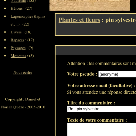
Nausicaa
: (32)
Hérons
: (27)
Lagomorphes (lapins
Plantes et fleurs
: pin sylvestr
etc...)
: (22)
Divers
: (18)
Rapaces
: (17)
Paysages
: (9)
Mouettes
: (8)
Attention : les commentaires sont mo
Nous écrire
Votre pseudo :
Votre adresse email (facultative) 
Si vous attendez une réponse directe 
Copyright :
Daniel
et
Titre du commentaire :
Florian
Quèze - 2005-2010
Texte de votre commentaire :